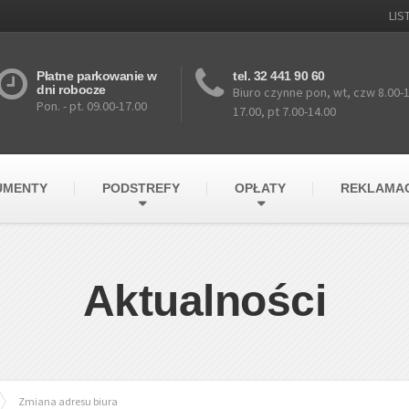
LI
Płatne parkowanie w
tel. 32 441 90 60
dni robocze
Biuro czynne pon, wt, czw 8.00-16
Pon. - pt. 09.00-17.00
17.00, pt 7.00-14.00
UMENTY
PODSTREFY
OPŁATY
REKLAMA
Aktualności
Zmiana adresu biura