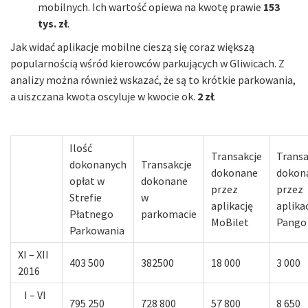
mobilnych. Ich wartość opiewa na kwotę prawie
153
tys. zł
.
Jak widać aplikacje mobilne cieszą się coraz większą
popularnością wśród kierowców parkujących w Gliwicach. Z
analizy można również wskazać, że są to krótkie parkowania,
a uiszczana kwota oscyluje w kwocie ok.
2 zł
.
Ilość
Transakcje
Transa
dokonanych
Transakcje
dokonane
dokon
opłat w
dokonane
przez
przez
Strefie
w
aplikację
aplika
Płatnego
parkomacie
MoBilet
Pango
Parkowania
XI – XII
403 500
382500
18 000
3 000
2016
I – VI
795 250
728 800
57 800
8 650