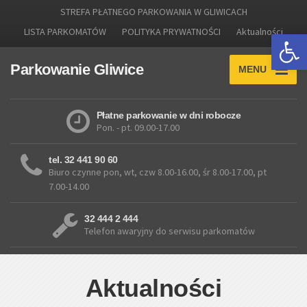
STREFA PŁATNEGO PARKOWANIA W GLIWICACH
LISTA PARKOMATÓW
POLITYKA PRYWATNOŚCI
Aktualności
Otwórz 
Parkowanie Gliwice
MENU
Płatne parkowanie w dni robocze
Pon. - pt. 09.00-17.00
tel. 32 441 90 60
Biuro czynne pon, wt, czw 8.00-16.00, śr 8.00-17.00, pt
7.00-14.00
32 444 2 444
Telefon awaryjny do serwisu parkomatów
Aktualności