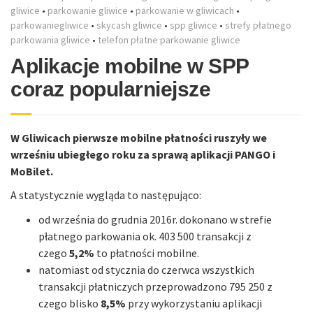
gliwice
•
parkowanie gliwice
•
parkowanie w gliwicach
•
parkowaniegliwice
•
skycash gliwice
•
spp gliwice
•
strefy płatnego
parkowania gliwice
•
telefon płatne parkowanie gliwice
Aplikacje mobilne w SPP
coraz popularniejsze
W Gliwicach pierwsze mobilne płatności ruszyły we
wrześniu ubiegłego roku za sprawą aplikacji PANGO i
MoBilet.
A statystycznie wygląda to następująco:
od września do grudnia 2016r. dokonano w strefie
płatnego parkowania ok. 403 500 transakcji z
czego
5,2%
to płatności mobilne.
natomiast od stycznia do czerwca wszystkich
transakcji płatniczych przeprowadzono 795 250 z
czego blisko
8,5%
przy wykorzystaniu aplikacji