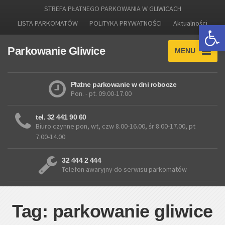
STREFA PŁATNEGO PARKOWANIA W GLIWICACH
LISTA PARKOMATÓW
POLITYKA PRYWATNOŚCI
Aktualności
Otwórz 
Parkowanie Gliwice
MENU
Płatne parkowanie w dni robocze
Pon. - pt. 09.00-17.00
tel. 32 441 90 60
Biuro czynne pon, wt, czw 8.00-16.00, śr 8.00-17.00, pt
7.00-14.00
32 444 2 444
Telefon awaryjny do serwisu parkomatów
Tag: parkowanie gliwice