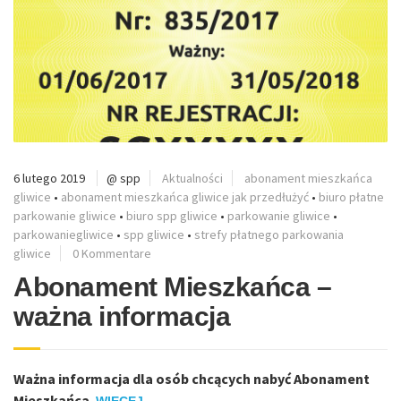
6 lutego 2019
@ spp
Aktualności
abonament mieszkańca
gliwice
•
abonament mieszkańca gliwice jak przedłużyć
•
biuro płatne
parkowanie gliwice
•
biuro spp gliwice
•
parkowanie gliwice
•
parkowaniegliwice
•
spp gliwice
•
strefy płatnego parkowania
gliwice
0 Kommentare
Abonament Mieszkańca –
ważna informacja
Ważna informacja dla osób chcących nabyć Abonament
Mieszkańca.