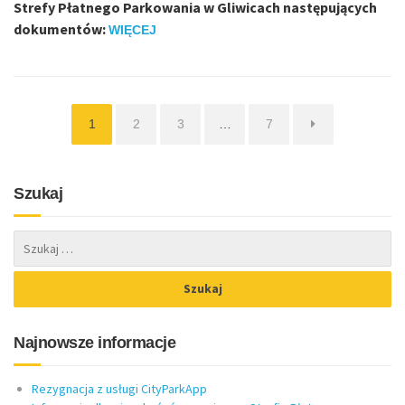
Strefy Płatnego Parkowania w Gliwicach następujących
dokumentów:
WIĘCEJ
Strona
Strona
Strona
Strona
1
2
3
…
7
Szukaj
Najnowsze informacje
Rezygnacja z usługi CityParkApp