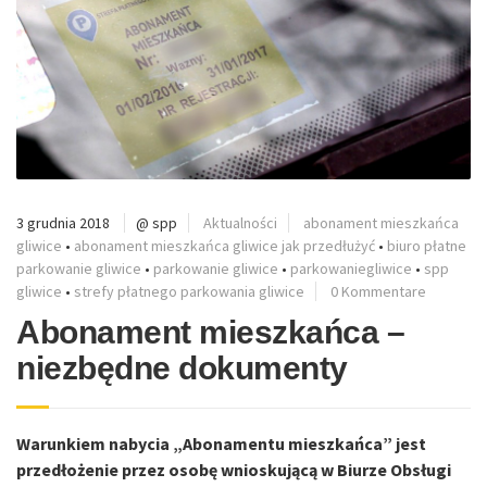
3 grudnia 2018
@ spp
Aktualności
abonament mieszkańca
gliwice
•
abonament mieszkańca gliwice jak przedłużyć
•
biuro płatne
parkowanie gliwice
•
parkowanie gliwice
•
parkowaniegliwice
•
spp
gliwice
•
strefy płatnego parkowania gliwice
0 Kommentare
Abonament mieszkańca –
niezbędne dokumenty
Warunkiem nabycia „Abonamentu mieszkańca” jest
przedłożenie przez osobę wnioskującą w Biurze Obsługi