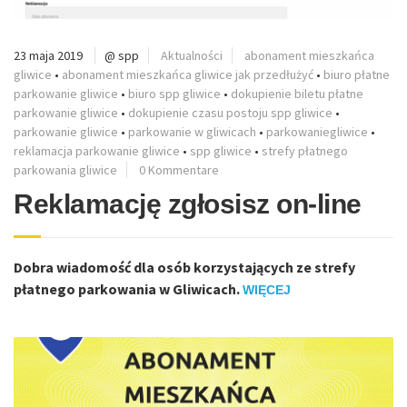
23 maja 2019
@ spp
Aktualności
abonament mieszkańca
gliwice
•
abonament mieszkańca gliwice jak przedłużyć
•
biuro płatne
parkowanie gliwice
•
biuro spp gliwice
•
dokupienie biletu płatne
parkowanie gliwice
•
dokupienie czasu postoju spp gliwice
•
parkowanie gliwice
•
parkowanie w gliwicach
•
parkowaniegliwice
•
reklamacja parkowanie gliwice
•
spp gliwice
•
strefy płatnego
parkowania gliwice
0 Kommentare
Reklamację zgłosisz on-line
Dobra wiadomość dla osób korzystających ze strefy
płatnego parkowania w Gliwicach.
WIĘCEJ