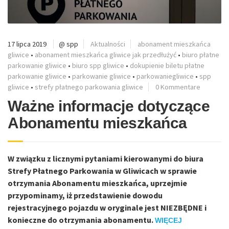
17 lipca 2019
@ spp
Aktualności
abonament mieszkańca
gliwice
•
abonament mieszkańca gliwice jak przedłużyć
•
biuro płatne
parkowanie gliwice
•
biuro spp gliwice
•
dokupienie biletu płatne
parkowanie gliwice
•
parkowanie gliwice
•
parkowaniegliwice
•
spp
gliwice
•
strefy płatnego parkowania gliwice
0 Kommentare
Ważne informacje dotyczące
Abonamentu mieszkańca
W związku z licznymi pytaniami kierowanymi do biura
Strefy Płatnego Parkowania w Gliwicach w sprawie
otrzymania Abonamentu mieszkańca, uprzejmie
przypominamy, iż przedstawienie dowodu
rejestracyjnego pojazdu w oryginale jest NIEZBĘDNE i
konieczne do otrzymania abonamentu.
WIĘCEJ