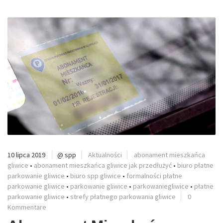
10 lipca 2019
@ spp
Aktualności
abonament mieszkańca
gliwice
•
abonament mieszkańca gliwice jak przedłużyć
•
biuro płatne
parkowanie gliwice
•
biuro spp gliwice
•
formalności płatne
parkowanie gliwice
•
parkowanie gliwice
•
parkowaniegliwice
•
płatne
parkowanie gliwice
•
strefy płatnego parkowania gliwice
0
Kommentare