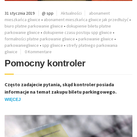
31 stycznia 2019
@ spp
Aktualności
abonament
mieszkańca gliwice
•
abonament mieszkańca gliwice jak przedłużyć
•
biuro płatne parkowanie gliwice
•
dokupienie biletu płatne
parkowanie gliwice
•
dokupienie czasu postoju spp gliwice
•
formalności płatne parkowanie gliwice
•
parkowanie gliwice
•
parkowaniegliwice
•
spp gliwice
•
strefy płatnego parkowania
gliwice
0 Kommentare
Pomocny kontroler
Często zadajecie pytania, skąd kontroler posiada
informacje na temat zakupu biletu parkingowego.
WIĘCEJ