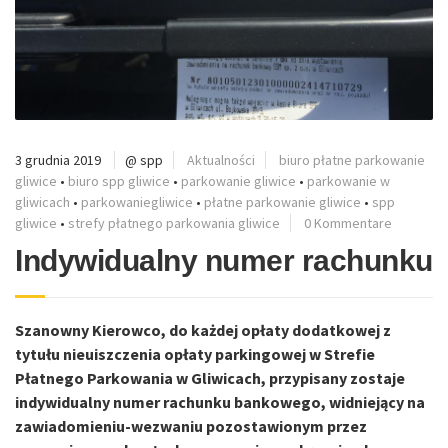
3 grudnia 2019
@ spp
Aktualności
biuro płatne parkowanie
gliwice
•
biuro spp gliwice
•
parkowanie gliwice
•
parkowanie w
gliwicach
•
parkowaniegliwice
•
płatne parkowanie gliwice
•
spp
gliwice
•
strefy płatnego parkowania gliwice
0 Kommentare
Indywidualny numer rachunku
Szanowny Kierowco, do każdej opłaty dodatkowej z
tytułu nieuiszczenia opłaty parkingowej w Strefie
Płatnego Parkowania w Gliwicach, przypisany zostaje
indywidualny numer rachunku bankowego, widniejący na
zawiadomieniu-wezwaniu pozostawionym przez