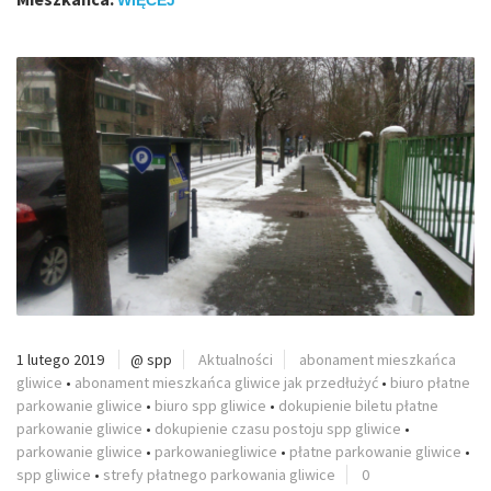
WIĘCEJ
1 lutego 2019
@ spp
Aktualności
abonament mieszkańca
gliwice
•
abonament mieszkańca gliwice jak przedłużyć
•
biuro płatne
parkowanie gliwice
•
biuro spp gliwice
•
dokupienie biletu płatne
parkowanie gliwice
•
dokupienie czasu postoju spp gliwice
•
parkowanie gliwice
•
parkowaniegliwice
•
płatne parkowanie gliwice
•
spp gliwice
•
strefy płatnego parkowania gliwice
0