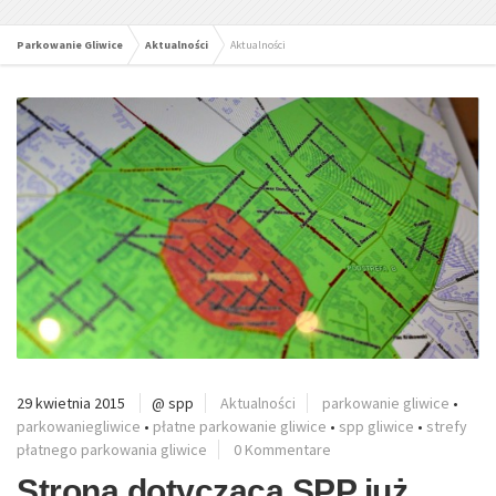
Parkowanie Gliwice
Aktualności
Aktualności
29 kwietnia 2015
@ spp
Aktualności
parkowanie gliwice
•
parkowaniegliwice
•
płatne parkowanie gliwice
•
spp gliwice
•
strefy
płatnego parkowania gliwice
0 Kommentare
Strona dotycząca SPP już