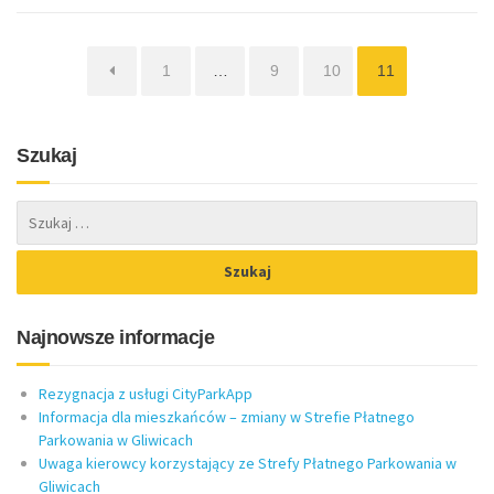
Strona
Strona
Strona
Strona
1
…
9
10
11
Szukaj
Najnowsze informacje
Rezygnacja z usługi CityParkApp
Informacja dla mieszkańców – zmiany w Strefie Płatnego
Parkowania w Gliwicach
Uwaga kierowcy korzystający ze Strefy Płatnego Parkowania w
Gliwicach