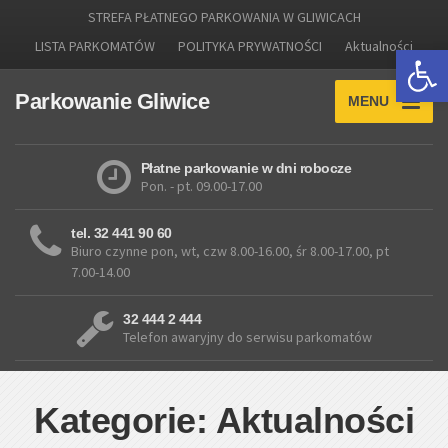
STREFA PŁATNEGO PARKOWANIA W GLIWICACH
LISTA PARKOMATÓW
POLITYKA PRYWATNOŚCI
Aktualności
Otwórz 
Parkowanie Gliwice
MENU
Płatne parkowanie w dni robocze
Pon. - pt. 09.00-17.00
tel. 32 441 90 60
Biuro czynne pon, wt, czw 8.00-16.00, śr 8.00-17.00, pt
7.00-14.00
32 444 2 444
Telefon awaryjny do serwisu parkomatów
Kategorie: Aktualności