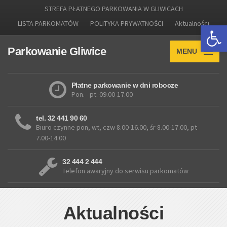
STREFA PŁATNEGO PARKOWANIA W GLIWICACH
LISTA PARKOMATÓW
POLITYKA PRYWATNOŚCI
Aktualności
Otwórz 
Parkowanie Gliwice
MENU
Płatne parkowanie w dni robocze
Pon. - pt. 09.00-17.00
tel. 32 441 90 60
Biuro czynne pon, wt, czw 8.00-16.00, śr 8.00-17.00, pt
7.00-14.00
32 444 2 444
Telefon awaryjny do serwisu parkomatów
Aktualności