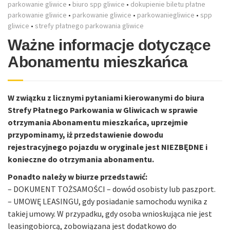
parkowanie gliwice
•
biuro spp gliwice
•
dokupienie biletu płatne
parkowanie gliwice
•
parkowanie gliwice
•
parkowaniegliwice
•
spp
gliwice
•
strefy płatnego parkowania gliwice
Ważne informacje dotyczące
Abonamentu mieszkańca
W związku z licznymi pytaniami kierowanymi do biura
Strefy Płatnego Parkowania w Gliwicach w sprawie
otrzymania Abonamentu mieszkańca, uprzejmie
przypominamy, iż przedstawienie dowodu
rejestracyjnego pojazdu w oryginale jest NIEZBĘDNE i
konieczne do otrzymania abonamentu.
Ponadto należy w biurze przedstawić:
– DOKUMENT TOŻSAMOŚCI – dowód osobisty lub paszport.
– UMOWĘ LEASINGU, gdy posiadanie samochodu wynika z
takiej umowy. W przypadku, gdy osoba wnioskująca nie jest
leasingobiorcą, zobowiązana jest dodatkowo do