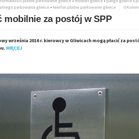
formalności płatne parkowanie gliwice
•
mobilet gliwice
•
pango gliwice
•
p
łatnego parkowania gliwice
•
telefon płatne parkowanie gliwice
0 Komm
ć mobilnie za postój w SPP
wy września 2016 r. kierowcy w Gliwicach mogą płacić za pos
nu.
WIĘCEJ