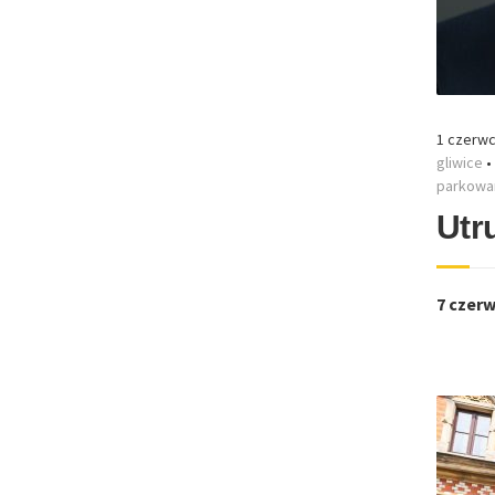
1 czerwc
gliwice
•
parkowan
Utr
7 czerw