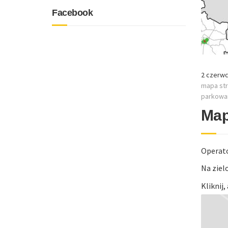
Facebook
2 czerwc
mapa str
parkowan
Map
Operato
Na ziel
Kliknij