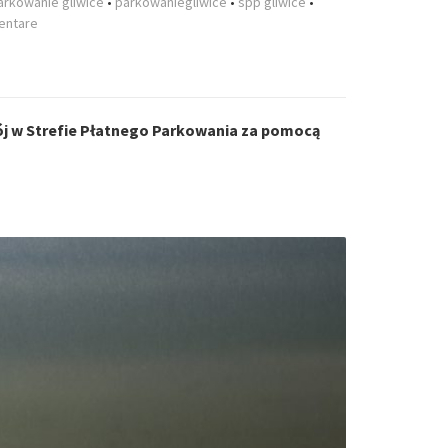
arkowanie gliwice
•
parkowaniegliwice
•
spp gliwice
•
entare
tój w Strefie Płatnego Parkowania za pomocą