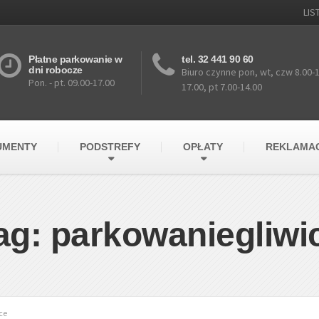
LI
Płatne parkowanie w
tel. 32 441 90 60
dni robocze
Biuro czynne pon, wt, czw 8.00-16
Pon. - pt. 09.00-17.00
17.00, pt 7.00-14.00
UMENTY
PODSTREFY
OPŁATY
REKLAMA
ag: parkowaniegliwi
ce