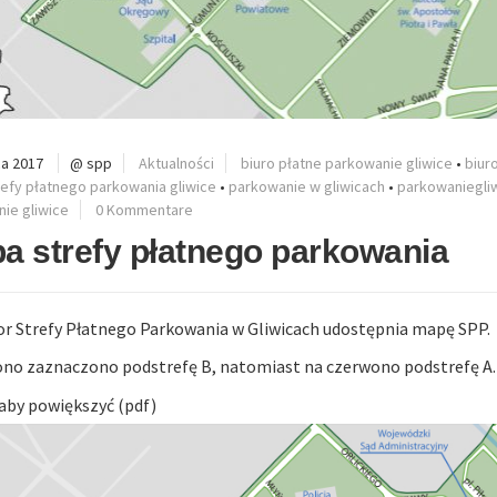
a 2017
@ spp
Aktualności
biuro płatne parkowanie gliwice
•
biur
efy płatnego parkowania gliwice
•
parkowanie w gliwicach
•
parkowaniegli
ie gliwice
0 Kommentare
a strefy płatnego parkowania
r Strefy Płatnego Parkowania w Gliwicach udostępnia mapę SPP.
ono zaznaczono podstrefę B, natomiast na czerwono podstrefę A.
, aby powiększyć (pdf)