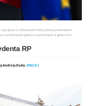
o spp gliwice
•
dokupienie biletu płatne parkowanie
ice
•
parkowanie gliwice
•
parkowanie w gliwicach
•
zydenta RP
j Andrzej Duda.
WIĘCEJ