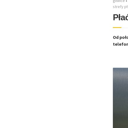
gliwice
•
strefy p
Pła
Od poło
telefo