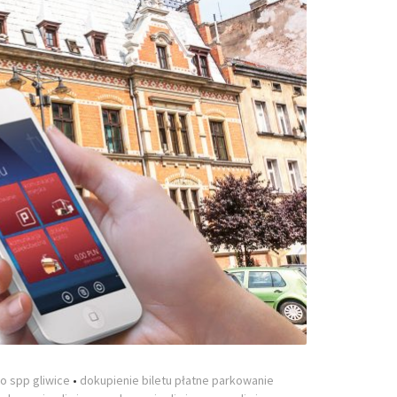
ro spp gliwice
•
dokupienie biletu płatne parkowanie