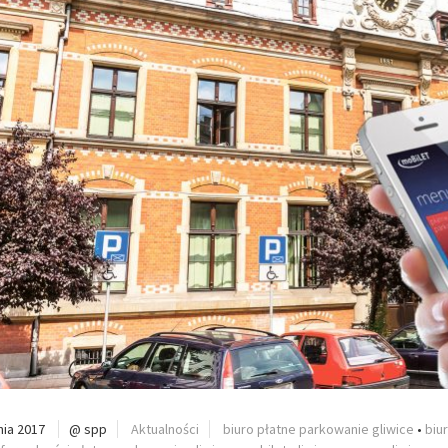
nia 2017
@ spp
Aktualności
biuro płatne parkowanie gliwice
•
biu