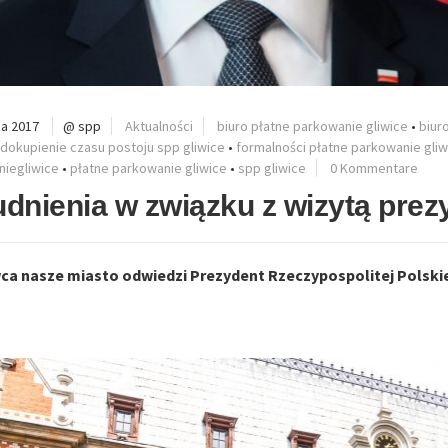
a 2017
@ spp
Aktualności
biuro płatne parkowanie gliwice
•
biur
dokupienie czasu postoju spp gliwice
•
formalności płatne parkowanie gliw
iegliwice
•
płatne parkowanie gliwice
•
spp gliwice
0 Kommentare
udnienia w związku z wizytą pre
ca nasze miasto odwiedzi Prezydent Rzeczypospolitej Polskie