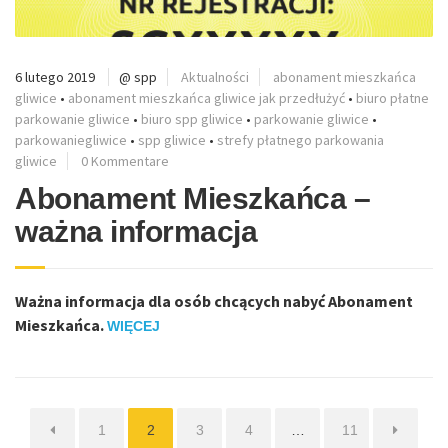
6 lutego 2019
@ spp
Aktualności
abonament mieszkańca
gliwice
•
abonament mieszkańca gliwice jak przedłużyć
•
biuro płatne
parkowanie gliwice
•
biuro spp gliwice
•
parkowanie gliwice
•
parkowaniegliwice
•
spp gliwice
•
strefy płatnego parkowania
gliwice
0 Kommentare
Abonament Mieszkańca –
ważna informacja
Ważna informacja dla osób chcących nabyć Abonament
Mieszkańca.
WIĘCEJ
Strona
Strona
Strona
Strona
Strona
1
2
3
4
…
11