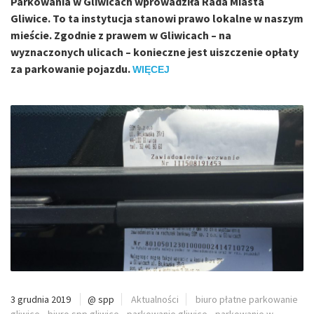
Parkowania w Gliwicach wprowadziła Rada Miasta
Gliwice. To ta instytucja stanowi prawo lokalne w naszym
mieście. Zgodnie z prawem w Gliwicach – na
wyznaczonych ulicach – konieczne jest uiszczenie opłaty
za parkowanie pojazdu.
WIĘCEJ
3 grudnia 2019
@ spp
Aktualności
biuro płatne parkowanie
gliwice
•
biuro spp gliwice
•
parkowanie gliwice
•
parkowanie w