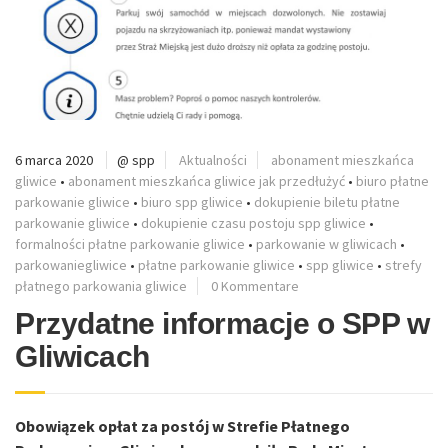
6 marca 2020
@ spp
Aktualności
abonament mieszkańca
gliwice
•
abonament mieszkańca gliwice jak przedłużyć
•
biuro płatne
parkowanie gliwice
•
biuro spp gliwice
•
dokupienie biletu płatne
parkowanie gliwice
•
dokupienie czasu postoju spp gliwice
•
formalności płatne parkowanie gliwice
•
parkowanie w gliwicach
•
parkowaniegliwice
•
płatne parkowanie gliwice
•
spp gliwice
•
strefy
płatnego parkowania gliwice
0 Kommentare
Przydatne informacje o SPP w
Gliwicach
Obowiązek opłat za postój w Strefie Płatnego