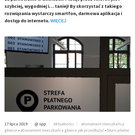
szybciej, wygodniej i… taniej! By skorzystać z takiego
rozwiązania wystarczy smartfon, darmowa aplikacja i
dostęp do internetu.
WIĘCEJ
17 lipca 2019
@ spp
Aktualności
abonament mieszkańca
gliwice
•
abonament mieszkańca gliwice jak przedłużyć
•
biuro płatne