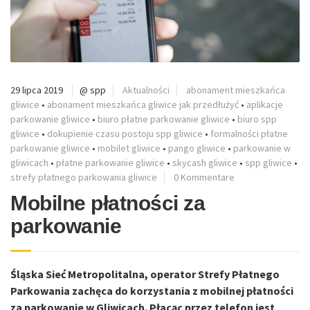
29 lipca 2019
@ spp
Aktualności
abonament mieszkańca
gliwice
•
abonament mieszkańca gliwice jak przedłużyć
•
aplikacje
parkowanie gliwice
•
biuro płatne parkowanie gliwice
•
biuro spp
gliwice
•
dokupienie czasu postoju spp gliwice
•
formalności płatne
parkowanie gliwice
•
mobilet gliwice
•
pango gliwice
•
parkowanie w
gliwicach
•
płatne parkowanie gliwice
•
skycash gliwice
•
spp gliwice
•
strefy płatnego parkowania gliwice
0 Kommentare
Mobilne płatności za
parkowanie
Śląska Sieć Metropolitalna, operator Strefy Płatnego
Parkowania zachęca do korzystania z mobilnej płatności
za parkowanie w Gliwicach. Płacąc przez telefon jest