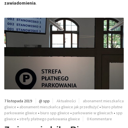
zawiadomienia
.
7 listopada 2019
@ spp
Aktualności
abonament mieszkańca
gliwice
•
abonament mieszkańca gliwice jak przedłużyć
•
biuro płatne
parkowanie gliwice
•
biuro spp gliwice
•
parkowanie w gliwicach
•
spp
gliwice
•
strefy płatnego parkowania gliwice
0 Kommentare