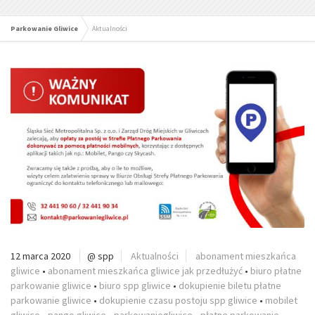
Parkowanie Gliwice
Aktualności
12 marca 2020
@ spp
Aktualności
abonament mieszkańca
gliwice
•
abonament mieszkańca gliwice jak przedłużyć
•
biuro płatne
parkowanie gliwice
•
biuro spp gliwice
•
dokupienie biletu płatne
parkowanie gliwice
•
dokupienie czasu postoju spp gliwice
•
mobilet