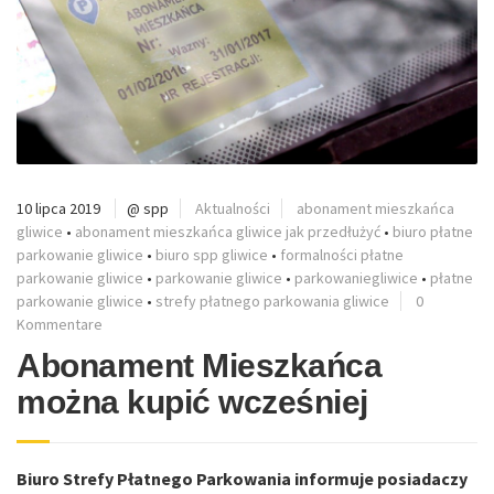
10 lipca 2019
@ spp
Aktualności
abonament mieszkańca
gliwice
•
abonament mieszkańca gliwice jak przedłużyć
•
biuro płatne
parkowanie gliwice
•
biuro spp gliwice
•
formalności płatne
parkowanie gliwice
•
parkowanie gliwice
•
parkowaniegliwice
•
płatne
parkowanie gliwice
•
strefy płatnego parkowania gliwice
0
Kommentare
Abonament Mieszkańca
można kupić wcześniej
Biuro Strefy Płatnego Parkowania informuje posiadaczy