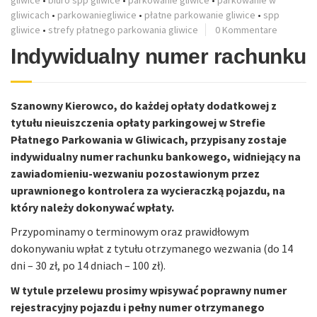
gliwicach
•
parkowaniegliwice
•
płatne parkowanie gliwice
•
spp
gliwice
•
strefy płatnego parkowania gliwice
0 Kommentare
Indywidualny numer rachunku
Szanowny Kierowco, do każdej opłaty dodatkowej z
tytułu nieuiszczenia opłaty parkingowej w Strefie
Płatnego Parkowania w Gliwicach, przypisany zostaje
indywidualny numer rachunku bankowego, widniejący na
zawiadomieniu-wezwaniu pozostawionym przez
uprawnionego kontrolera za wycieraczką pojazdu, na
który należy dokonywać wpłaty.
Przypominamy o terminowym oraz prawidłowym
dokonywaniu wpłat z tytułu otrzymanego wezwania (do 14
dni – 30 zł, po 14 dniach – 100 zł).
W tytule przelewu prosimy wpisywać poprawny numer
rejestracyjny pojazdu i pełny numer otrzymanego