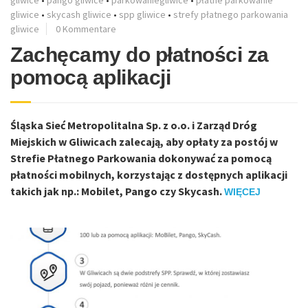
gliwice
•
pango gliwice
•
parkowaniegliwice
•
płatne parkowanie
gliwice
•
skycash gliwice
•
spp gliwice
•
strefy płatnego parkowania
gliwice
0 Kommentare
Zachęcamy do płatności za
pomocą aplikacji
Śląska Sieć Metropolitalna Sp. z o.o. i Zarząd Dróg
Miejskich w Gliwicach zalecają, aby opłaty za postój w
Strefie Płatnego Parkowania dokonywać za pomocą
płatności mobilnych, korzystając z dostępnych aplikacji
takich jak np.: Mobilet, Pango czy Skycash.
WIĘCEJ