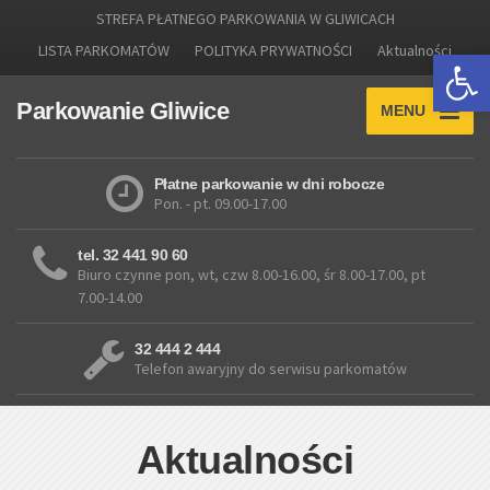
STREFA PŁATNEGO PARKOWANIA W GLIWICACH
LISTA PARKOMATÓW
POLITYKA PRYWATNOŚCI
Aktualności
Otwórz 
Parkowanie Gliwice
MENU
Płatne parkowanie w dni robocze
Pon. - pt. 09.00-17.00
tel. 32 441 90 60
Biuro czynne pon, wt, czw 8.00-16.00, śr 8.00-17.00, pt
7.00-14.00
32 444 2 444
Telefon awaryjny do serwisu parkomatów
Aktualności