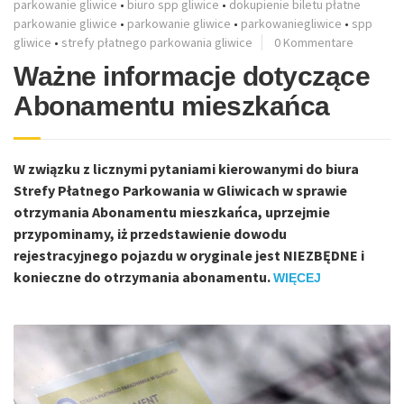
parkowanie gliwice
•
biuro spp gliwice
•
dokupienie biletu płatne
parkowanie gliwice
•
parkowanie gliwice
•
parkowaniegliwice
•
spp
gliwice
•
strefy płatnego parkowania gliwice
0 Kommentare
Ważne informacje dotyczące
Abonamentu mieszkańca
W związku z licznymi pytaniami kierowanymi do biura
Strefy Płatnego Parkowania w Gliwicach w sprawie
otrzymania Abonamentu mieszkańca, uprzejmie
przypominamy, iż przedstawienie dowodu
rejestracyjnego pojazdu w oryginale jest NIEZBĘDNE i
konieczne do otrzymania abonamentu.
WIĘCEJ