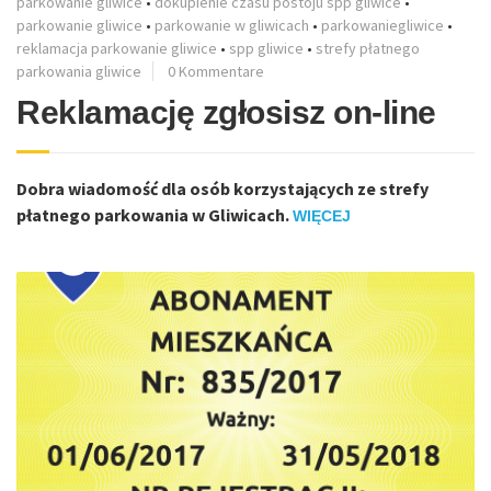
parkowanie gliwice
•
dokupienie czasu postoju spp gliwice
•
parkowanie gliwice
•
parkowanie w gliwicach
•
parkowaniegliwice
•
reklamacja parkowanie gliwice
•
spp gliwice
•
strefy płatnego
parkowania gliwice
0 Kommentare
Reklamację zgłosisz on-line
Dobra wiadomość dla osób korzystających ze strefy
płatnego parkowania w Gliwicach.
WIĘCEJ