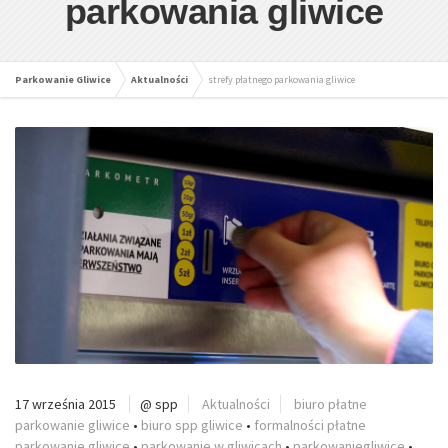
parkowania gliwice
Parkowanie Gliwice
Aktualności
strefy płatnego parkowania gliwice
17 września 2015
@ spp
Aktualności
biuro płatne
parkowanie gliwice
•
biuro spp gliwice
•
formalności płatne
parkowanie gliwice
•
parkowanie w gliwicach
•
parkowaniegliwice
•