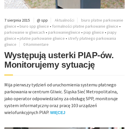
7 sierpnia 2015
@ spp
Aktualności
biuro płatne parkowanie
gliwice
•
biuro spp gliwice
•
formalności płatne parkowanie gliwice
•
parkowanie w gliwicach
•
parkowaniegliwice
•
piap gliwice
•
piapy
gliwice
•
płatne parkowanie gliwice
•
strefy płatnego parkowania
gliwice
0 Kommentare
Występują usterki PIAP-ów.
Monitorujemy sytuację
Mija pierwszy tydzień od uruchomienia systemu płatnego
parkowania w centrum Gliwic. Śląska Sieć Metropolitalna,
jako operator odpowiedzialny za obsługę SPP, monitoruje
system informatyczny oraz pracę 103 urządzeń
wielofunkcyjnych PIAP.
WIĘCEJ