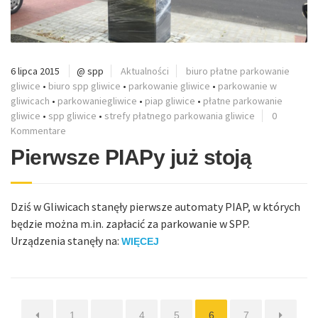
6 lipca 2015
@ spp
Aktualności
biuro płatne parkowanie
gliwice
•
biuro spp gliwice
•
parkowanie gliwice
•
parkowanie w
gliwicach
•
parkowaniegliwice
•
piap gliwice
•
płatne parkowanie
gliwice
•
spp gliwice
•
strefy płatnego parkowania gliwice
0
Kommentare
Pierwsze PIAPy już stoją
Dziś w Gliwicach stanęły pierwsze automaty PIAP, w których
będzie można m.in. zapłacić za parkowanie w SPP.
Urządzenia stanęły na:
WIĘCEJ
Strona
Strona
Strona
Strona
Strona
1
…
4
5
6
7