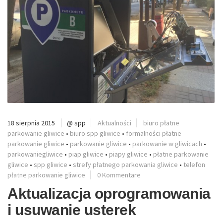
18 sierpnia 2015
@ spp
Aktualności
biuro płatne
parkowanie gliwice
•
biuro spp gliwice
•
formalności płatne
parkowanie gliwice
•
parkowanie gliwice
•
parkowanie w gliwicach
•
parkowaniegliwice
•
piap gliwice
•
piapy gliwice
•
płatne parkowanie
gliwice
•
spp gliwice
•
strefy płatnego parkowania gliwice
•
telefon
płatne parkowanie gliwice
0 Kommentare
Aktualizacja oprogramowania
i usuwanie usterek