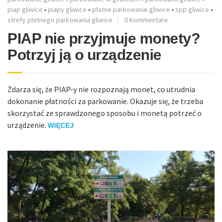
piap gliwice
•
piapy gliwice
•
płatne parkowanie gliwice
•
spp gliwice
•
strefy płatnego parkowania gliwice
0 Kommentare
PIAP nie przyjmuje monety?
Potrzyj ją o urządzenie
Zdarza się, że PIAP-y nie rozpoznają monet, co utrudnia
dokonanie płatności za parkowanie. Okazuje się, że trzeba
skorzystać ze sprawdzonego sposobu i monetą potrzeć o
urządzenie.
WIĘCEJ