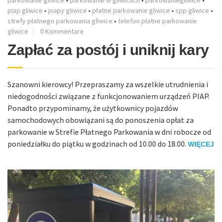
piap gliwice
•
piapy gliwice
•
płatne parkowanie gliwice
•
spp gliwice
•
strefy płatnego parkowania gliwice
•
telefon płatne parkowanie
gliwice
0 Kommentare
Zapłać za postój i uniknij kary
Szanowni kierowcy! Przepraszamy za wszelkie utrudnienia i
niedogodności związane z funkcjonowaniem urządzeń PIAP.
Ponadto przypominamy, że użytkownicy pojazdów
samochodowych obowiązani są do ponoszenia opłat za
parkowanie w Strefie Płatnego Parkowania w dni robocze od
poniedziałku do piątku w godzinach od 10.00 do 18.00.
WIĘCEJ