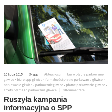
20 lipca 2015
@ spp
Aktualności
biuro płatne parkowanie
gliwice
•
biuro spp gliwice
•
formalności płatne parkowanie gliwice
•
parkowanie gliwice
•
parkowaniegliwice
•
płatne parkowanie gliwice
•
strefy płatnego parkowania gliwice
0 Kommentare
Ruszyła kampania
informacyjna o SPP