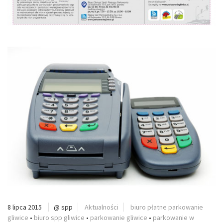
8 lipca 2015
@ spp
Aktualności
biuro płatne parkowanie
gliwice
•
biuro spp gliwice
•
parkowanie gliwice
•
parkowanie w