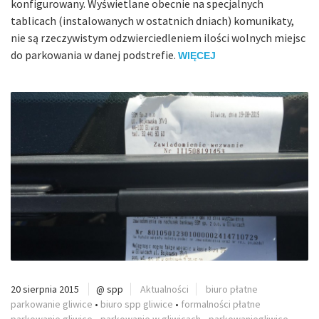
konfigurowany. Wyświetlane obecnie na specjalnych
tablicach (instalowanych w ostatnich dniach) komunikaty,
nie są rzeczywistym odzwierciedleniem ilości wolnych miejsc
do parkowania w danej podstrefie.
WIĘCEJ
20 sierpnia 2015
@ spp
Aktualności
biuro płatne
parkowanie gliwice
•
biuro spp gliwice
•
formalności płatne
parkowanie gliwice
•
parkowanie w gliwicach
•
parkowaniegliwice
•