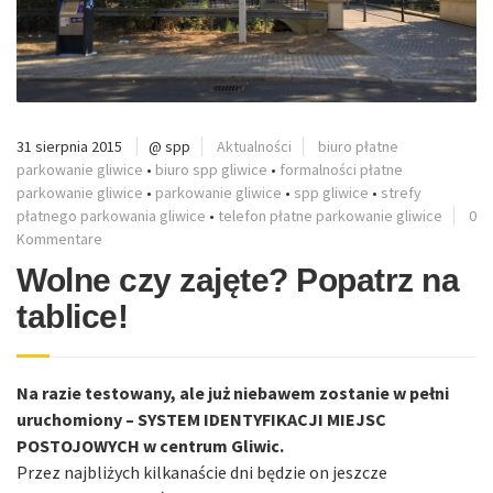
31 sierpnia 2015
@ spp
Aktualności
biuro płatne
parkowanie gliwice
•
biuro spp gliwice
•
formalności płatne
parkowanie gliwice
•
parkowanie gliwice
•
spp gliwice
•
strefy
płatnego parkowania gliwice
•
telefon płatne parkowanie gliwice
0
Kommentare
Wolne czy zajęte? Popatrz na
tablice!
Na razie testowany, ale już niebawem zostanie w pełni
uruchomiony – SYSTEM IDENTYFIKACJI MIEJSC
POSTOJOWYCH w centrum Gliwic.
Przez najbliżych kilkanaście dni będzie on jeszcze