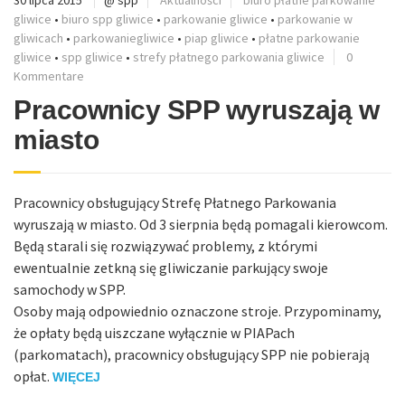
gliwice
•
biuro spp gliwice
•
parkowanie gliwice
•
parkowanie w
gliwicach
•
parkowaniegliwice
•
piap gliwice
•
płatne parkowanie
gliwice
•
spp gliwice
•
strefy płatnego parkowania gliwice
0
Kommentare
Pracownicy SPP wyruszają w
miasto
Pracownicy obsługujący Strefę Płatnego Parkowania
wyruszają w miasto. Od 3 sierpnia będą pomagali kierowcom.
Będą starali się rozwiązywać problemy, z którymi
ewentualnie zetkną się gliwiczanie parkujący swoje
samochody w SPP.
Osoby mają odpowiednio oznaczone stroje. Przypominamy,
że opłaty będą uiszczane wyłącznie w PIAPach
(parkomatach), pracownicy obsługujący SPP nie pobierają
opłat.
WIĘCEJ