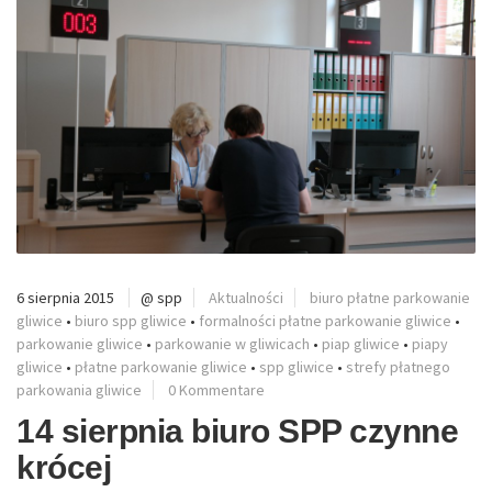
6 sierpnia 2015
@ spp
Aktualności
biuro płatne parkowanie
gliwice
•
biuro spp gliwice
•
formalności płatne parkowanie gliwice
•
parkowanie gliwice
•
parkowanie w gliwicach
•
piap gliwice
•
piapy
gliwice
•
płatne parkowanie gliwice
•
spp gliwice
•
strefy płatnego
parkowania gliwice
0 Kommentare
14 sierpnia biuro SPP czynne
krócej