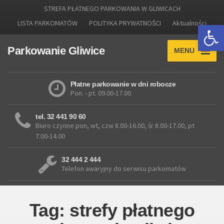
STREFA PŁATNEGO PARKOWANIA W GLIWICACH
LISTA PARKOMATÓW
POLITYKA PRYWATNOŚCI
Aktualności
Otwórz 
Parkowanie Gliwice
MENU
Płatne parkowanie w dni robocze
Pon. - pt. 09.00-17.00
tel. 32 441 90 60
Biuro czynne pon, wt, czw 8.00-16.00, śr 8.00-17.00, pt
7.00-14.00
32 444 2 444
Telefon awaryjny do serwisu parkomatów
Tag: strefy płatnego