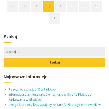
Strona
Strona
Strona
Strona
Strona
Strona
1
2
3
4
5
…
11
Szukaj
Najnowsze informacje
Rezygnacja z usługi CityParkApp
Informacja dla mieszkańców – zmiany w Strefie Płatnego
Parkowania w Gliwicach
Uwaga kierowcy korzystający ze Strefy Płatnego Parkowania w