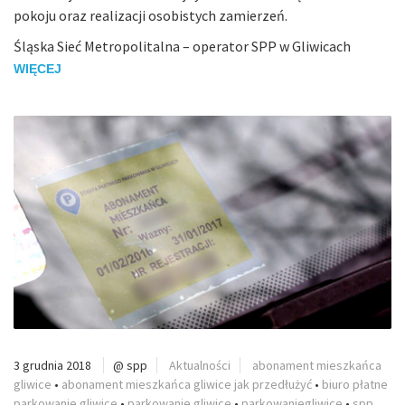
pokoju oraz realizacji osobistych zamierzeń.
Śląska Sieć Metropolitalna – operator SPP w Gliwicach
WIĘCEJ
3 grudnia 2018
@ spp
Aktualności
abonament mieszkańca
gliwice
•
abonament mieszkańca gliwice jak przedłużyć
•
biuro płatne
parkowanie gliwice
•
parkowanie gliwice
•
parkowaniegliwice
•
spp