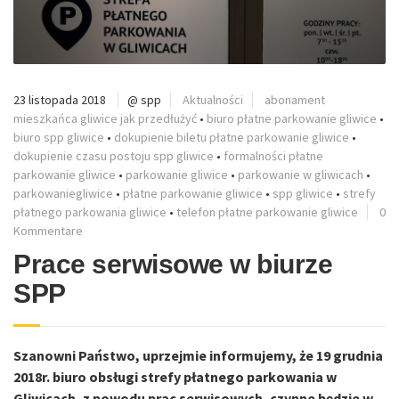
23 listopada 2018
@ spp
Aktualności
abonament
mieszkańca gliwice jak przedłużyć
•
biuro płatne parkowanie gliwice
•
biuro spp gliwice
•
dokupienie biletu płatne parkowanie gliwice
•
dokupienie czasu postoju spp gliwice
•
formalności płatne
parkowanie gliwice
•
parkowanie gliwice
•
parkowanie w gliwicach
•
parkowaniegliwice
•
płatne parkowanie gliwice
•
spp gliwice
•
strefy
płatnego parkowania gliwice
•
telefon płatne parkowanie gliwice
0
Kommentare
Prace serwisowe w biurze
SPP
Szanowni Państwo, uprzejmie informujemy, że 19 grudnia
2018r. biuro obsługi strefy płatnego parkowania w
Gliwicach, z powodu prac serwisowych, czynne będzie w