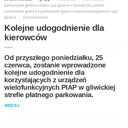
parkowanie gliwice
•
biuro spp gliwice
•
formalności płatne
parkowanie gliwice
•
parkowanie gliwice
•
parkowaniegliwice
•
spp
gliwice
0 Kommentare
Kolejne udogodnienie dla
kierowców
Od przyszłego poniedziałku, 25
czerwca, zostanie wprowadzone
kolejne udogodnienie dla
korzystających z urządzeń
wielofunkcyjnych PIAP w gliwickiej
strefie płatnego parkowania.
WIĘCEJ