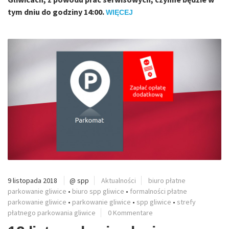
tym dniu do godziny 14:00.
WIĘCEJ
9 listopada 2018
@ spp
Aktualności
biuro płatne
parkowanie gliwice
•
biuro spp gliwice
•
formalności płatne
parkowanie gliwice
•
parkowanie gliwice
•
spp gliwice
•
strefy
płatnego parkowania gliwice
0 Kommentare