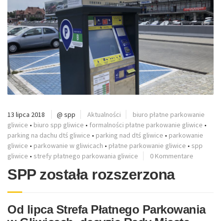
13 lipca 2018
@ spp
Aktualności
biuro płatne parkowanie
gliwice
•
biuro spp gliwice
•
formalności płatne parkowanie gliwice
•
parking na dachu dtś gliwice
•
parking nad dtś gliwice
•
parkowanie
gliwice
•
parkowanie w gliwicach
•
płatne parkowanie gliwice
•
spp
gliwice
•
strefy płatnego parkowania gliwice
0 Kommentare
SPP została rozszerzona
Od lipca Strefa Płatnego Parkowania