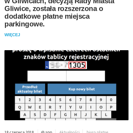
w Gliwicach, decyzją Rady Miasta
Gliwice, została rozszerzona o
dodatkowe płatne miejsca
parkingowe.
WIĘCEJ
18 czerwca 2018
@ spp
Aktualności
biuro płatne