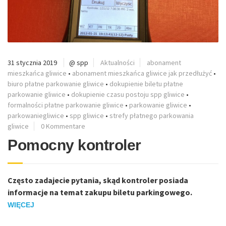
31 stycznia 2019
@ spp
Aktualności
abonament
mieszkańca gliwice
•
abonament mieszkańca gliwice jak przedłużyć
•
biuro płatne parkowanie gliwice
•
dokupienie biletu płatne
parkowanie gliwice
•
dokupienie czasu postoju spp gliwice
•
formalności płatne parkowanie gliwice
•
parkowanie gliwice
•
parkowaniegliwice
•
spp gliwice
•
strefy płatnego parkowania
gliwice
0 Kommentare
Pomocny kontroler
Często zadajecie pytania, skąd kontroler posiada
informacje na temat zakupu biletu parkingowego.
WIĘCEJ