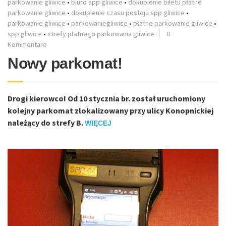
parkowanie gliwice
•
biuro spp gliwice
•
dokupienie biletu płatne
parkowanie gliwice
•
dokupienie czasu postoju spp gliwice
•
parkowanie gliwice
•
parkowaniegliwice
•
płatne parkowanie gliwice
•
spp gliwice
•
strefy płatnego parkowania gliwice
0
Kommentare
Nowy parkomat!
Drogi kierowco! Od 10 stycznia br. został uruchomiony
kolejny parkomat zlokalizowany przy ulicy Konopnickiej
należący do strefy B.
WIĘCEJ